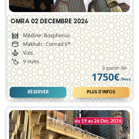
OMRA 02 DECEMBRE 2026
Médine: Bosphorus
Makkah :
Conrad 5*
Vols
9 nuits
à partir de
1750€
/Pers
RÉSERVER
PLUS D'INFOS
du 19 au 26 Déc. 2026