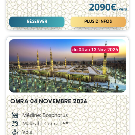
2090€
/Pers
RÉSERVER
PLUS D'INFOS
du 04 au 13 Nov. 2026
OMRA 04 NOVEMBRE 2026
Médine: Bosphorus
Makkah :
Conrad 5*
Vols