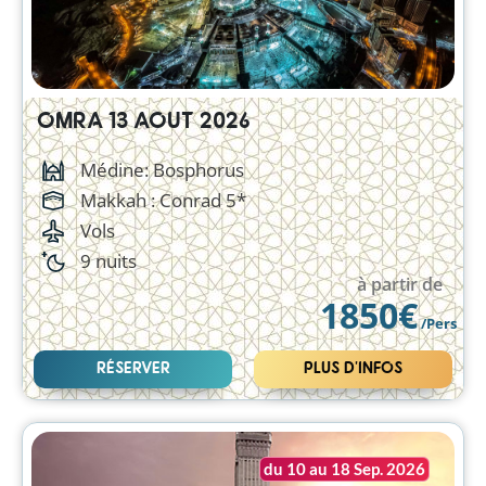
OMRA 13 AOUT 2026
Médine: Bosphorus
Makkah :
Conrad 5*
Vols
9 nuits
à partir de
1850€
/Pers
RÉSERVER
PLUS D'INFOS
du 10 au 18 Sep. 2026