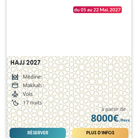
du 05 au 22 Mai. 2027
HAJJ 2027
Médine:
Makkah :
Vols
17 nuits
à partir de
8000€
/Pers
RÉSERVER
PLUS D'INFOS