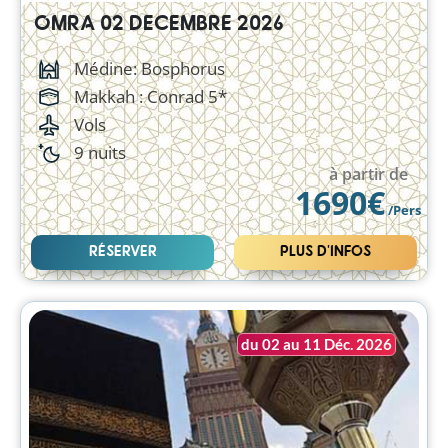
OMRA 02 DECEMBRE 2026
Médine: Bosphorus
Makkah :
Conrad 5*
Vols
9 nuits
à partir de
1690€
/Pers
RÉSERVER
PLUS D'INFOS
du 02 au 11 Déc. 2026